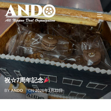
コ
ン
サイド
テ
ン
ツ
へ
ス
キ
ッ
プ
祝☆7周年記念
投
BY
ANDO
ON
2026年3月23日
稿
日: