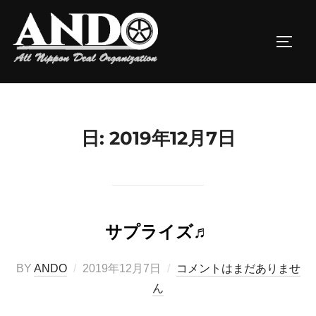
コ
ン
サイド
テ
ン
ツ
へ
ス
日:
2019年12月7日
キ
ッ
プ
サプライズ♬
投
BY
ANDO
2019年12月7日
コメントはまだありませ
稿
ん
日: