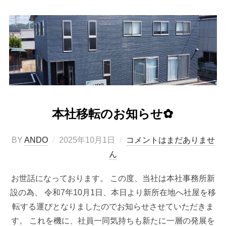
本社移転のお知らせ✿
投
BY
ANDO
2025年10月1日
コメントはまだありませ
稿
ん
日:
お世話になっております。 この度、当社は本社事務所新
設の為、 令和7年10月1日、本日より新所在地へ社屋を移
転する運びとなりましたのでお知らせさせていただきま
す。 これを機に、社員一同気持ちも新たに一層の発展を