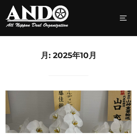
コ
ン
サイド
テ
ン
ツ
へ
月:
2025年10月
ス
キ
ッ
プ