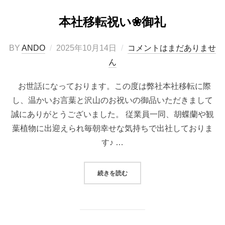
本社移転祝い❀御礼
投
BY
ANDO
2025年10月14日
コメントはまだありませ
稿
ん
日:
お世話になっております。この度は弊社本社移転に際
し、温かいお言葉と沢山のお祝いの御品いただきまして
誠にありがとうございました。 従業員一同、胡蝶蘭や観
葉植物に出迎えられ毎朝幸せな気持ちで出社しておりま
す♪ …
“本社移転祝い❀御礼”
続きを読む