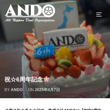
コ
ン
サイド
テ
ン
ツ
へ
ス
キ
ッ
プ
祝☆6周年記念
投
BY
ANDO
ON
2025年4月7日
稿
日: