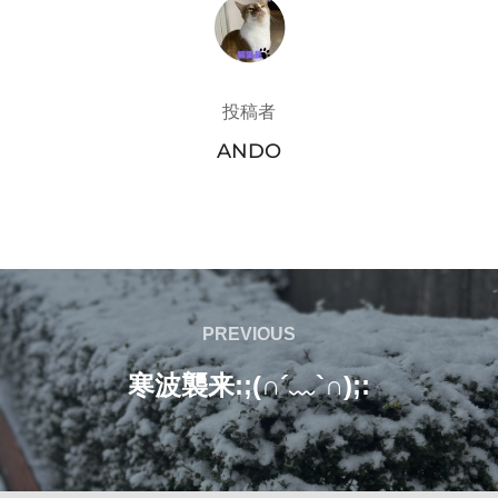
投稿者
投稿者
ANDO
投
PREVIOUS
PREVIOUS
稿
寒波襲来:;(∩´﹏`∩);:
ナ