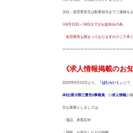
当社、各営業所又は配車担当までご連絡を
※8月13日～16日までがお盆休みの為、
各営業所も閉まっておりますので
ご了承
ーーーーーーーーーーーーーーーーーーー
《求人情報掲載のお
2020年8月10日より、
「はたらいく」
にて
本社(香川県三豊市)/事務員
の
求人情報
が掲
主な業務としましては、
・電話、来客応対
・掃除、お茶出しなどの雑務