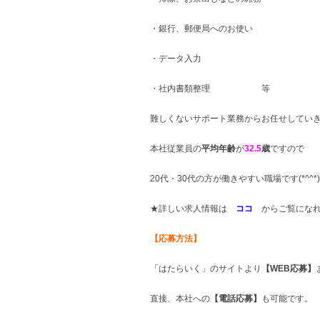
・銀行、郵便局へのお使い
・データ入力
・社内書類整理 等
難しくないサポート業務からお任せしてい
本社従業員の
平均年齢
が
32.5
歳
ですので
20代・30代の方が働きやすい職場です(*^^*)
★詳しい求人情報は
ココ
からご覧になれ
【応募方法】
「はたらいく」のサイトより
【WEB応募】
直接、本社への
【電話応募】
も可能です。