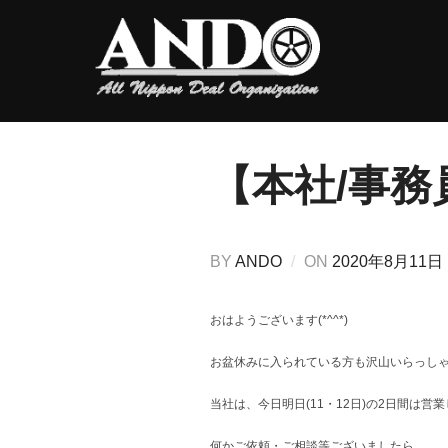
コ
ン
テ
ン
ツ
へ
ス
キ
【本社/事
ッ
プ
投
BY
ANDO
ON
2020年8月11日
稿
日:
おはようございます(*^^*)
お盆休みに入られている方も沢山いらっし
当社は、今日明日(11・12日)の2日間は営
何かご依頼・ご相談等ございましたら