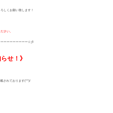
よろしくお願い致します！
ください。
ーーーーーーーーーー☆彡
知らせ！》
載されております(^^)/